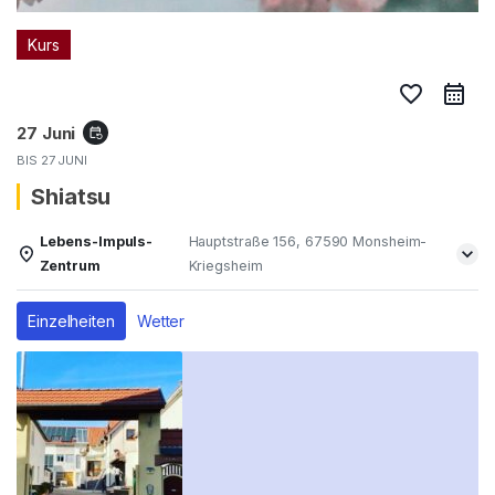
Kurs
favorite_border
27 Juni
event_repeat
BIS
27 JUNI
Shiatsu
Lebens-Impuls-
Hauptstraße 156, 67590 Monsheim-
Zentrum
Kriegsheim
Einzelheiten
Wetter