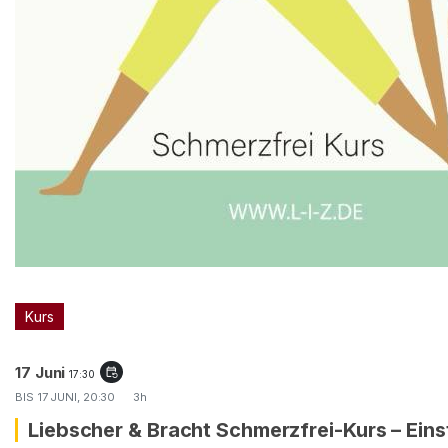
Kurs
17 Juni
event_repeat
17:30
BIS
17 JUNI, 20:30
3h
Liebscher & Bracht Schmerzfrei-Kurs – Eins