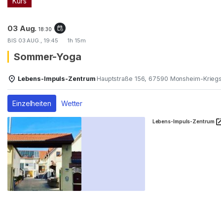
Kurs
03 Aug.
event_repeat
18:30
BIS
03 AUG., 19:45
1h 15m
Sommer-Yoga
Lebens-Impuls-Zentrum
Hauptstraße 156, 67590 Monsheim-Krieg
Einzelheiten
Wetter
Lebens-Impuls-Zentrum