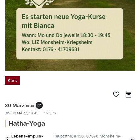
Kurs
favorite_border
30 März
event_repeat
18:30
BIS
30 MÄRZ, 19:45
1h 15m
Hatha-Yoga
Lebens-Impuls-
Hauptstraße 156, 67590 Monsheim-